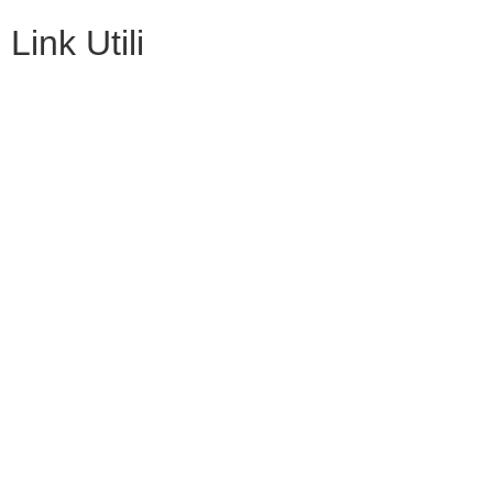
Link Utili
Contatti
Amministrazione Trasparente
Scuolab
MIUR
Iscrizioni Online
Eipass
Scuola in Chiaro
Privacy Policy
Dichiarazione di accessibilità