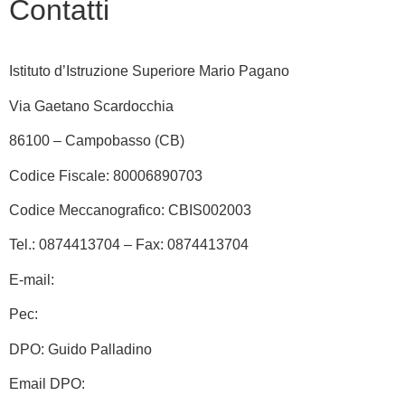
Contatti
Istituto d’Istruzione Superiore Mario Pagano
Via Gaetano Scardocchia
86100 – Campobasso (CB)
Codice Fiscale: 80006890703
Codice Meccanografico: CBIS002003
Tel.: 0874413704 – Fax: 0874413704
E-mail:
cbis002003@istruzione.it
Pec:
cbis002003@pec.istruzione.it
DPO: Guido Palladino
Email DPO:
guido.palladino.dpo@gmail.com