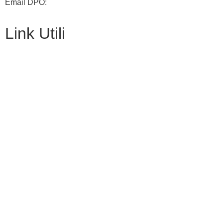
Email DPO:
guido.palladino.dpo@gmail.com
Link Utili
Contatti
Amministrazione Trasparente
Scuolab
MIUR
Iscrizioni Online
Eipass
Scuola in Chiaro
Privacy Policy
Dichiarazione di accessibilità