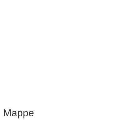
Scuolab
MIUR
Iscrizioni Online
Eipass
Scuola in Chiaro
Privacy Policy
Dichiarazione di accessibilità
Note legali
Mappe