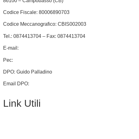
86100 – Campobasso (CB)
Codice Fiscale: 80006890703
Codice Meccanografico: CBIS002003
Tel.: 0874413704 – Fax: 0874413704
E-mail:
cbis002003@istruzione.it
Pec:
cbis002003@pec.istruzione.it
DPO: Guido Palladino
Email DPO:
guido.palladino.dpo@gmail.com
Link Utili
Contatti
Amministrazione Trasparente