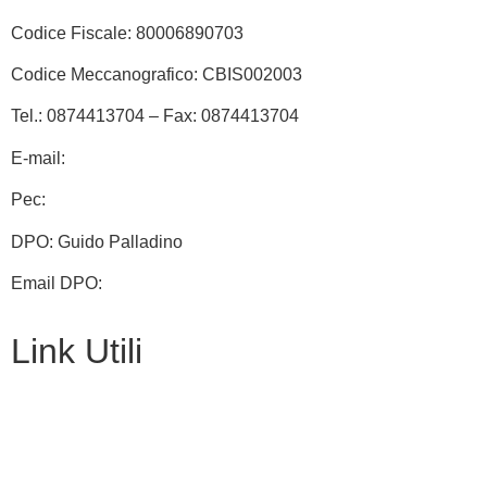
Codice Fiscale: 80006890703
Codice Meccanografico: CBIS002003
Tel.: 0874413704 – Fax: 0874413704
E-mail:
cbis002003@istruzione.it
Pec:
cbis002003@pec.istruzione.it
DPO: Guido Palladino
Email DPO:
guido.palladino.dpo@gmail.com
Link Utili
Contatti
Amministrazione Trasparente