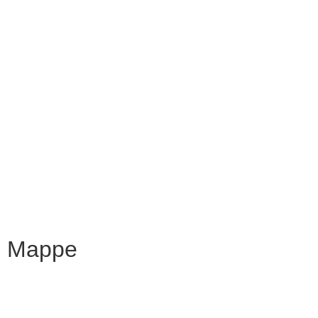
Scuolab
MIUR
Iscrizioni Online
Eipass
Scuola in Chiaro
Privacy Policy
Dichiarazione di accessibilità
Note legali
Mappe