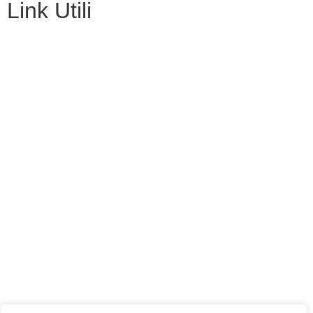
Link Utili
Contatti
Amministrazione Trasparente
Scuolab
MIUR
Iscrizioni Online
Eipass
Scuola in Chiaro
Privacy Policy
Dichiarazione di accessibilità
Note legali