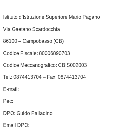
Istituto d’Istruzione Superiore Mario Pagano
Via Gaetano Scardocchia
86100 – Campobasso (CB)
Codice Fiscale: 80006890703
Codice Meccanografico: CBIS002003
Tel.: 0874413704 – Fax: 0874413704
E-mail:
cbis002003@istruzione.it
Pec:
cbis002003@pec.istruzione.it
DPO: Guido Palladino
Email DPO:
guido.palladino.dpo@gmail.com