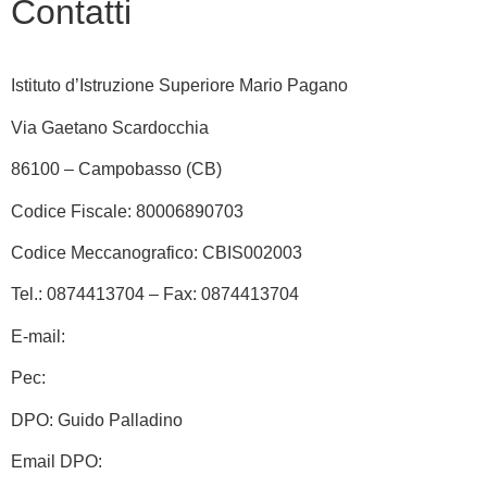
Contatti
Istituto d’Istruzione Superiore Mario Pagano
Via Gaetano Scardocchia
86100 – Campobasso (CB)
Codice Fiscale: 80006890703
Codice Meccanografico: CBIS002003
Tel.: 0874413704 – Fax: 0874413704
E-mail:
cbis002003@istruzione.it
Pec:
cbis002003@pec.istruzione.it
DPO: Guido Palladino
Email DPO:
guido.palladino.dpo@gmail.com