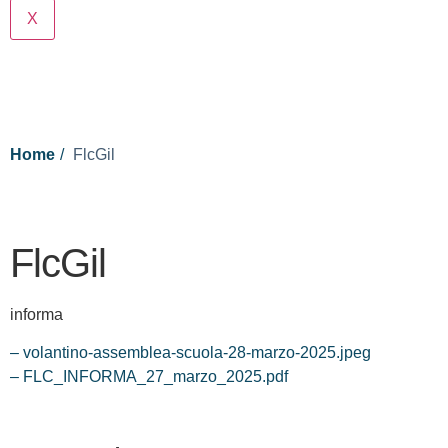
X
Cerca
Home
FlcGil
FlcGil
informa
– volantino-assemblea-scuola-28-marzo-2025.jpeg
– FLC_INFORMA_27_marzo_2025.pdf