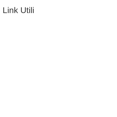
Link Utili
Contatti
Amministrazione Trasparente
Scuolab
MIUR
Iscrizioni Online
Eipass
Scuola in Chiaro
Privacy Policy
Dichiarazione di accessibilità