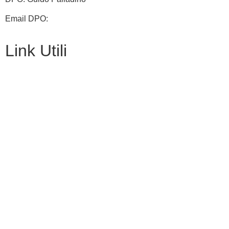
Email DPO:
guido.palladino.dpo@gmail.com
Link Utili
Contatti
Amministrazione Trasparente
Scuolab
MIUR
Iscrizioni Online
Eipass
Scuola in Chiaro
Privacy Policy