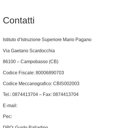
Contatti
Istituto d’Istruzione Superiore Mario Pagano
Via Gaetano Scardocchia
86100 – Campobasso (CB)
Codice Fiscale: 80006890703
Codice Meccanografico: CBIS002003
Tel.: 0874413704 – Fax: 0874413704
E-mail:
cbis002003@istruzione.it
Pec:
cbis002003@pec.istruzione.it
DPO: Guido Palladino