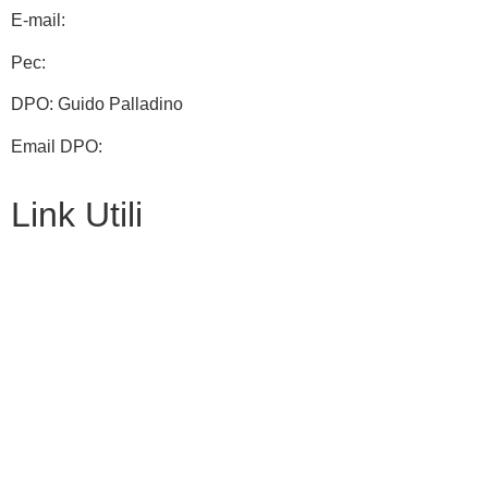
E-mail:
cbis002003@istruzione.it
Pec:
cbis002003@pec.istruzione.it
DPO: Guido Palladino
Email DPO:
guido.palladino.dpo@gmail.com
Link Utili
Contatti
Amministrazione Trasparente
Scuolab
MIUR
Iscrizioni Online