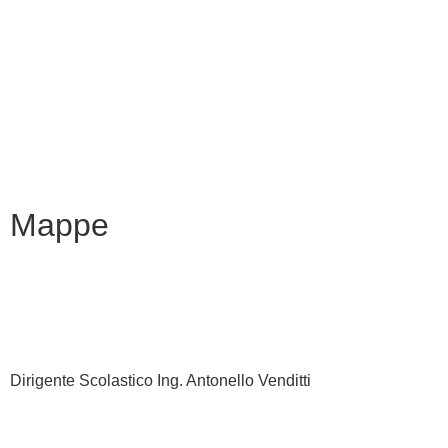
Eipass
Scuola in Chiaro
Privacy Policy
Dichiarazione di accessibilità
Note legali
Mappe
Dirigente Scolastico Ing. Antonello Venditti