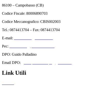
86100 – Campobasso (CB)
Codice Fiscale: 80006890703
Codice Meccanografico: CBIS002003
Tel.: 0874413704 – Fax: 0874413704
E-mail:
cbis002003@istruzione.it
Pec:
cbis002003@pec.istruzione.it
DPO: Guido Palladino
Email DPO:
guido.palladino.dpo@gmail.com
Link Utili
Contatti
Amministrazione Trasparente
Scuolab
MIUR