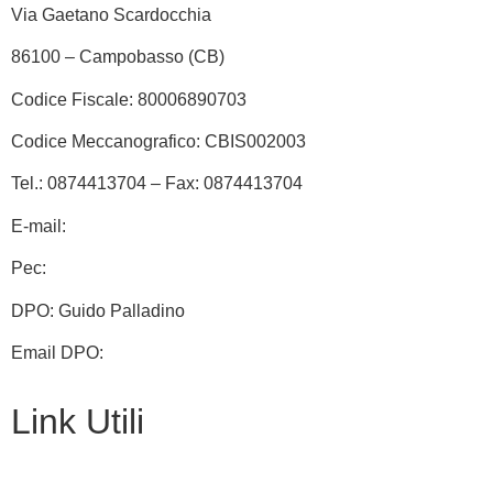
Via Gaetano Scardocchia
86100 – Campobasso (CB)
Codice Fiscale: 80006890703
Codice Meccanografico: CBIS002003
Tel.: 0874413704 – Fax: 0874413704
E-mail:
cbis002003@istruzione.it
Pec:
cbis002003@pec.istruzione.it
DPO: Guido Palladino
Email DPO:
guido.palladino.dpo@gmail.com
Link Utili