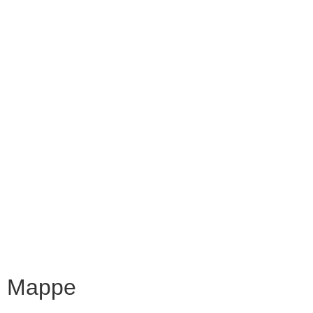
Contatti
Amministrazione Trasparente
Scuolab
MIUR
Iscrizioni Online
Eipass
Scuola in Chiaro
Privacy Policy
Dichiarazione di accessibilità
Note legali
Mappe