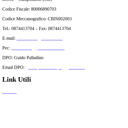
Codice Fiscale: 80006890703
Codice Meccanografico: CBIS002003
Tel.: 0874413704 – Fax: 0874413704
E-mail:
cbis002003@istruzione.it
Pec:
cbis002003@pec.istruzione.it
DPO: Guido Palladino
Email DPO:
guido.palladino.dpo@gmail.com
Link Utili
Contatti
Amministrazione Trasparente
Scuolab
MIUR