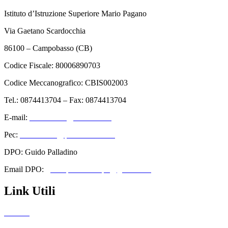
Istituto d’Istruzione Superiore Mario Pagano
Via Gaetano Scardocchia
86100 – Campobasso (CB)
Codice Fiscale: 80006890703
Codice Meccanografico: CBIS002003
Tel.: 0874413704 – Fax: 0874413704
E-mail:
cbis002003@istruzione.it
Pec:
cbis002003@pec.istruzione.it
DPO: Guido Palladino
Email DPO:
guido.palladino.dpo@gmail.com
Link Utili
Contatti